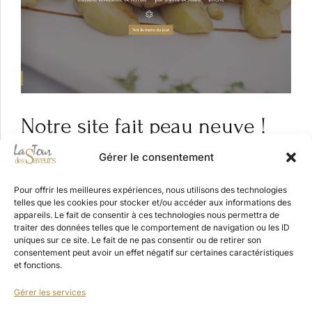
Notre site fait peau neuve !
mars 19, 2024
Gérer le consentement
Pour offrir les meilleures expériences, nous utilisons des technologies
telles que les cookies pour stocker et/ou accéder aux informations des
appareils. Le fait de consentir à ces technologies nous permettra de
traiter des données telles que le comportement de navigation ou les ID
uniques sur ce site. Le fait de ne pas consentir ou de retirer son
consentement peut avoir un effet négatif sur certaines caractéristiques
et fonctions.
©
2026
La Tour des Saveurs. Tous droits réservés
Gérer les services
Mentions légales
/
Politique de confidentialité
/
Politique de